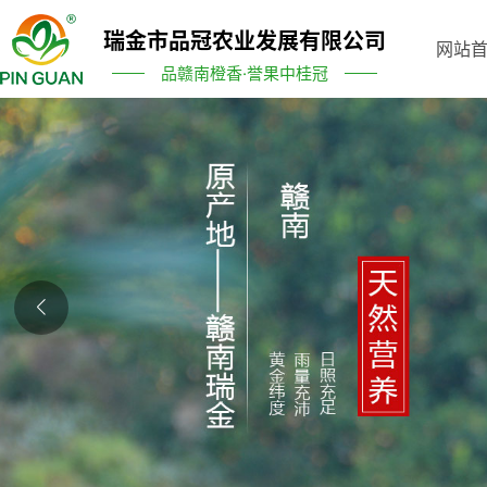
瑞金市品冠农业发展有限公司
网站
品赣南橙香·誉果中桂冠