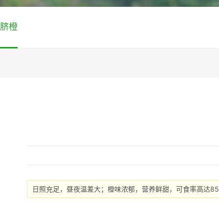
脐橙
日照充足，昼夜温差大；橙味浓郁，营养鲜甜，可食率高达8